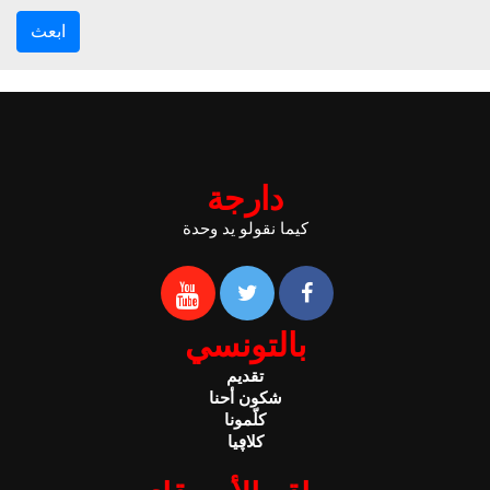
ابعث
دارجة
كيما نقولو يد وحدة
بالتونسي
تقديم
شكون أحنا
كلّمونا
كلاڥيا