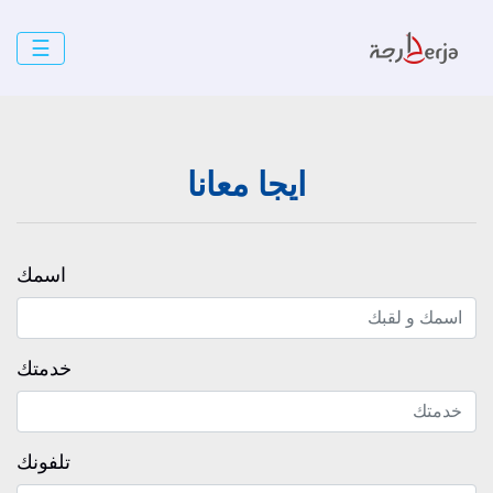
☰
ايجا معانا
اسمك
خدمتك
تلفونك